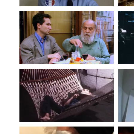
LE TAON VOLE – JEAN DUPUY
JEA
1992
TONY OURSLER
2009