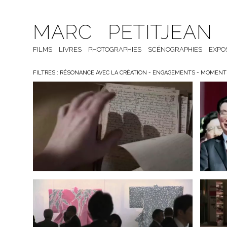
MARC PETITJEAN
DAKAR-DJIBOUTI 1931, LE BUTIN
MER
DU MUSÉE DE L’HOMME
FILMS
LIVRES
PHOTOGRAPHIES
2020
SCÉNOGRAPHIES
EXPO
FILTRES :
RÉSONANCE AVEC LA CRÉATION
-
ENGAGEMENTS
-
MOMENTS
TRÉSOR VIVANT
2012
BLESSURES ATOMIQUES