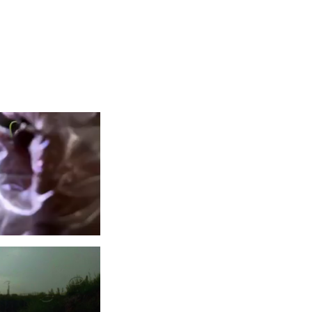
À FUKUSHIMA
5
RISES
7
DE DUPLESSIS