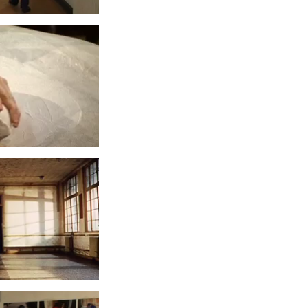
 D’EMMANUEL
IER
9
DINAIRES
6