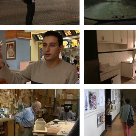
2004
200
RENZO PIANO
LES BEAUX-ART
1999
199
METRO RAMBUTEAU
NICOLAS FRIZE,
1980
DE PIE
199