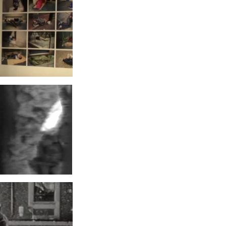
N CONIQUE
2001
NS L’ÂME
3