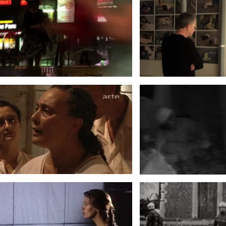
D ROBART : LA SOURCE DU
INTERSECTIO
CHANT
1975-
2001
UNE AUTRE VILLE
LA MORT DA
1994
199