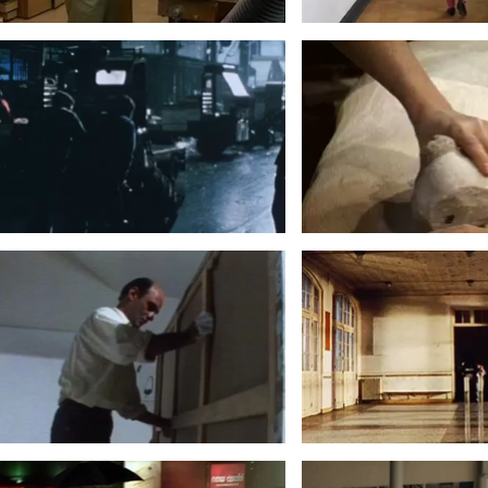
N-FRANÇOIS LACALMONTIE
LA SCULPTURE
1991
SAULN
198
NUIT D’ÉTÉ
PREUVES OR
2008
200