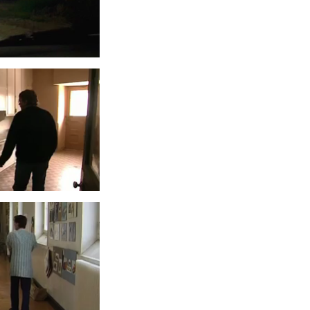
3
S À L’ÉCOLE
8
 UNE MUSIQUE
RRES
1