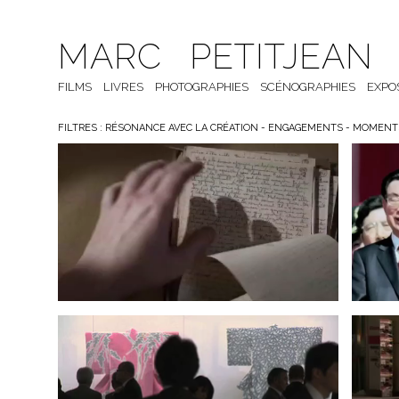
MARC PETITJEAN
DAKAR-DJIBOUTI 1931, LE BUTIN
MER
DU MUSÉE DE L’HOMME
FILMS
LIVRES
PHOTOGRAPHIES
2020
SCÉNOGRAPHIES
EXPO
FILTRES :
RÉSONANCE AVEC LA CRÉATION
-
ENGAGEMENTS
-
MOMENTS
TRÉSOR VIVANT
2012
BLESSURES ATOMIQUES