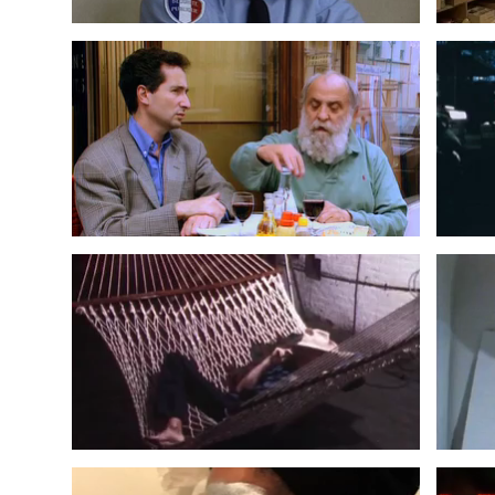
LE TAON VOLE – JEAN DUPUY
JEA
1992
TONY OURSLER
2009