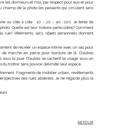
tre les dormeurs et moi, par respect pour eux et pour
 du champ de la photo les passants qui circulent sans
une ou côte à côte : 10 – 20 – 40 -100. Je tente de
photo. Quelle est leur histoire particulière? Comment
 la rue? Vêtements, sacs, objets personnels donnent
s tentent de recréer un espace intime avec un sac pour
te de marche en pierre pour bordure de lit. D’autres
s sous la joue. D’autres se cachent le visage sous un
 du trottoir sans pouvoir délimiter leur espace.
 autrement. Fragments de mobilier urbain, revêtements
perspectives des rues absentes. Je ne regarde plus la
alais
RETOUR