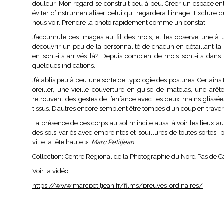
douleur. Mon regard se construit peu à peu. Créer un espace en
éviter d’instrumentaliser celui qui regardera l’image. Exclure
nous voir. Prendre la photo rapidement comme un constat.
J’accumule ces images au fil des mois, et les observe une à 
découvrir un peu de la personnalité de chacun en détaillant la 
en sont-ils arrivés là? Depuis combien de mois sont-ils dans
quelques indications.
J’établis peu à peu une sorte de typologie des postures. Certain
oreiller, une vieille couverture en guise de matelas, une arê
retrouvent des gestes de l’enfance avec les deux mains glissée
tissus. D’autres encore semblent être tombés d’un coup en travers
La présence de ces corps au sol m’incite aussi à voir les lieux
des sols variés avec empreintes et souillures de toutes sortes, 
ville la tête haute ».
Marc Petitjean
Collection: Centre Régional de la Photographie du Nord Pas de C
Voir la vidéo:
https://www.marcpetitjean.fr/films/preuves-ordinaires/